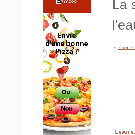
La 
l'e
clinique
L’
eau net