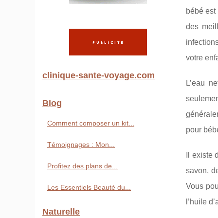
bébé est 
des meil
infection
votre enf
clinique-sante-voyage.com
L’eau ne
seulemen
Blog
généralem
Comment composer un kit...
pour bébé
Témoignages : Mon...
Il existe
Profitez des plans de...
savon, de
Vous pou
Les Essentiels Beauté du...
l’huile d
Naturelle