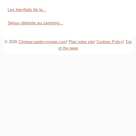
Les bienfaits de la...
Séjour détente au camping...
© 2026
Clinique-sante-voyage.com
/
Plan notre site
/
Cookies Policy
/
Top
of the page