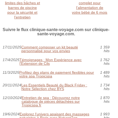
limites des bâches et
complet pour
barres de piscine
l'alimentation de
pour la sécurité et
votre bébé de 6 mois
l'entretien
Suivre le flux clinique-sante-voyage.com sur clinique-
sante-voyage.com.
17/11/2025
Comment composer un kit beauté
1 359
personnalisé pour vos envies
hits
17/4/2025
Témoignages : Mon Expérience avec
1 762
l'Extension de Cils
hits
11/3/2025
Profitez des plans de paiement flexibles pour
1 489
votre spa Tropicspa
hits
20/11/2024
Les Essentiels Beauté du Black Friday :
1 734
Notre Sélection chez BYS
hits
12/10/2024
Entretien de spa : Découvrez notre
1 870
catalogue de pièces détachées sur
hits
Tropicspa.fr
19/6/2024
Explorez l'univers apaisant des massages
1 993
naturistes à Paris avec NaturetZen
hits