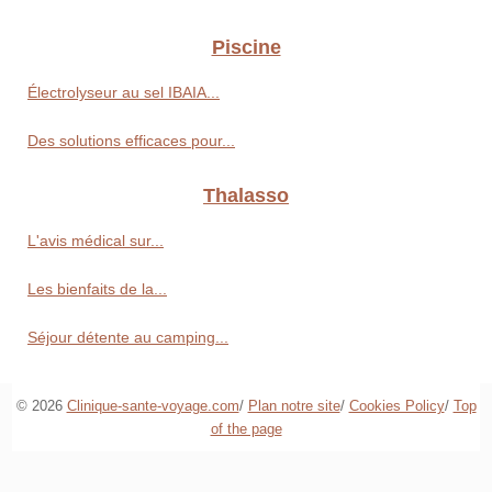
Piscine
Électrolyseur au sel IBAIA...
Des solutions efficaces pour...
Thalasso
L'avis médical sur...
Les bienfaits de la...
Séjour détente au camping...
© 2026
Clinique-sante-voyage.com
/
Plan notre site
/
Cookies Policy
/
Top
of the page